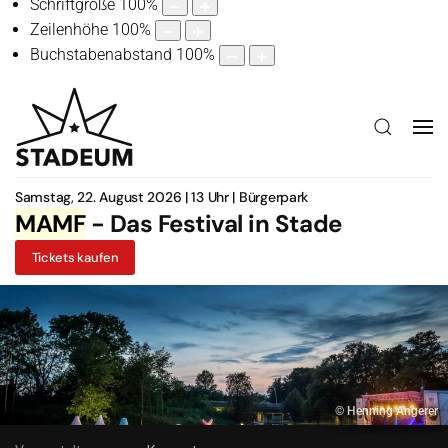
Schriftgröße
100
%
Zeilenhöhe
100
%
Buchstabenabstand
100
%
Samstag, 22. August 2026 | 13 Uhr | Bürgerpark
MAMF
- Das Festival in Stade
Tickets kaufen
© Henning Angerer