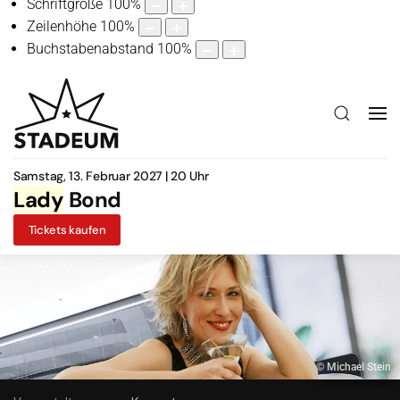
Schriftgröße
100
%
Zeilenhöhe
100
%
Buchstabenabstand
100
%
Samstag, 13. Februar 2027 | 20 Uhr
Lady
Bond
Tickets kaufen
© Michael Stein