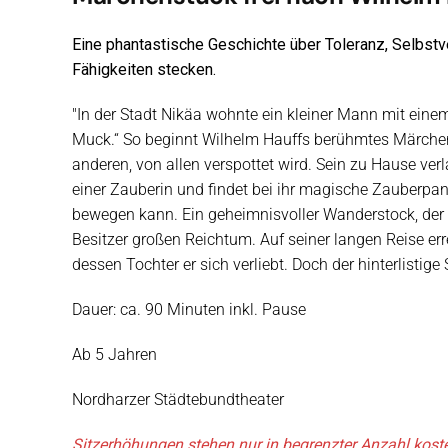
Eine phantastische Geschichte über Toleranz, Selbstv
Fähigkeiten stecken.
"In der Stadt Nikäa wohnte ein kleiner Mann mit eine
Muck.“ So beginnt Wilhelm Hauffs berühmtes Märchen 
anderen, von allen verspottet wird. Sein zu Hause verl
einer Zauberin und findet bei ihr magische Zauberpanto
bewegen kann. Ein geheimnisvoller Wanderstock, der M
Besitzer großen Reichtum. Auf seiner langen Reise err
dessen Tochter er sich verliebt. Doch der hinterlistige
Dauer: ca. 90 Minuten inkl. Pause
Ab 5 Jahren
Nordharzer Städtebundtheater
Sitzerhöhungen stehen nur in begrenzter Anzahl kost