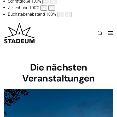
Do, 3. September 2026
Schriftgröße
100
%
Zeilenhöhe
100
%
Rüdiger Baldaufs
Buchstabenabstand
100
%
Trumpet Night feat.
Max Mutzke
Tickets
Die nächsten
© Simon Engelbert
Veranstaltungen