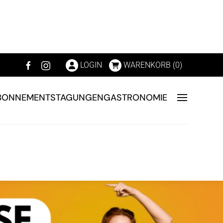
LOGIN
WARENKORB (
0
)
BONNEMENTS
TAGUNGEN
GASTRONOMIE