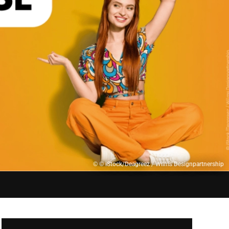
© © iStock/Deagreez / Wilms Designpartnership