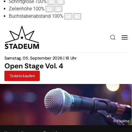
Schriftgröße
100
%
Zeilenhöhe
100
%
Buchstabenabstand
100
%
Samstag, 05. September 2026 | 18 Uhr
Open Stage Vol. 4
Tickets kaufen
© Pixaline