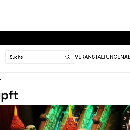
VERANSTALTUNGEN
A
r
pft