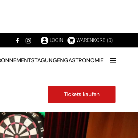
LOGIN
WARENKORB (
0
)
BONNEMENTS
TAGUNGEN
GASTRONOMIE
Tickets kaufen