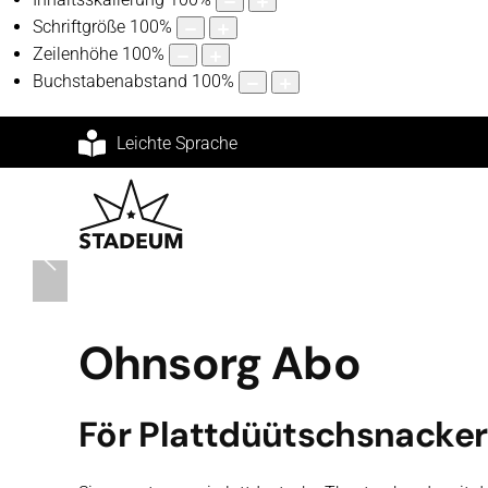
Schriftgröße
100
%
Zeilenhöhe
100
%
Buchstabenabstand
100
%
Leichte Sprache
Ohnsorg Abo
För Plattdüütschsnacker