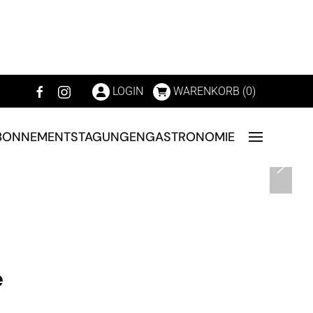
LOGIN
WARENKORB (
0
)
BONNEMENTS
TAGUNGEN
GASTRONOMIE
e